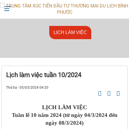
+842713818666
ttxtdttmdl@binhphuoc.gov.vn
LỊCH LÀM VIỆC
Lịch làm việc tuần 10/2024
Thứ ba - 05/03/2024 04:20
LỊCH LÀM VIỆC
Tuần lễ 10
năm 2024 (từ ngày 04
/3
/2024 đến
ngày 08
/3
/2024)