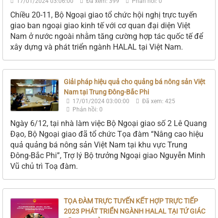
17/01/2024 03:06:00
Đã xem: 399
Phản hồi: 0
Chiều 20-11, Bộ Ngoại giao tổ chức hội nghị trực tuyến
giao ban ngoại giao kinh tế với cơ quan đại diện Việt
Nam ở nước ngoài nhằm tăng cường hợp tác quốc tế để
xây dựng và phát triển ngành HALAL tại Việt Nam.
Giải pháp hiệu quả cho quảng bá nông sản Việt
Nam tại Trung Đông-Bắc Phi
17/01/2024 03:00:00
Đã xem: 425
Phản hồi: 0
Ngày 6/12, tại nhà làm việc Bộ Ngoại giao số 2 Lê Quang
Đạo, Bộ Ngoại giao đã tổ chức Tọa đàm “Nâng cao hiệu
quả quảng bá nông sản Việt Nam tại khu vực Trung
Đông-Bắc Phi”, Trợ lý Bộ trưởng Ngoại giao Nguyễn Minh
Vũ chủ trì Toạ đàm.
TỌA ĐÀM TRỰC TUYẾN KẾT HỢP TRỰC TIẾP
2023 PHÁT TRIỂN NGÀNH HALAL TẠI TỨ GIÁC