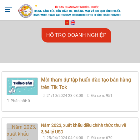
+842713818666
ttxtdttmdl@binhphuoc.gov.vn
HỖ TRỢ DOANH NGHIỆP
Mời tham dự tập huấn đào tạo bán hàng
trên Tik Tok
21/10/2024 23:03:00
Đã xem: 951
Phản hồi: 0
Năm 2023, xuất khẩu điều chính thức thu về
3,64 tỷ USD
25/04/2024 04:04:00
Đã xem: 670