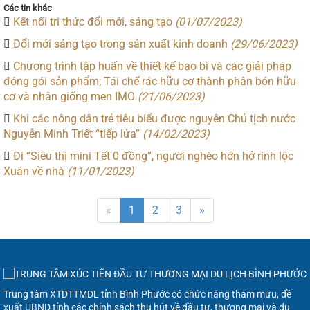
Các tin khác
Kết nối tri thức đổi mới, sáng tạo
(01/07/2023)
Đổi mới sáng tạo trong sản xuất kinh doanh
(29/06/2023)
Chương trình tập huấn về thiết kế bao bì và các giải pháp
đóng gói sản phẩm; Tái chế rác hữu cơ thành phân bón hữu
cơ và nhân giống men IMO
(21/06/2023)
Khi các nông dân trẻ tiêu biểu được nguyên Chủ tịch nước
Nguyễn Minh Triết “tiếp lửa”
(14/02/2023)
Đi “Siêu thị mini Tết 0 đồng”, người nghèo hớn hở rinh lộc
Xuân về nhà
(11/01/2023)
«
1
2
3
»
Trung tâm XTDTTMDL tỉnh Bình Phước có chức năng tham mưu, đề
xuất UBND tỉnh các chính sách thu hút về đầu tư, thương mại và du