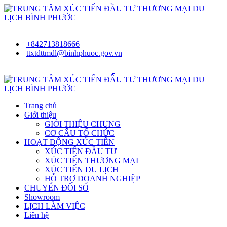
+842713818666
ttxtdttmdl@binhphuoc.gov.vn
Trang chủ
Giới thiệu
GIỚI THIỆU CHUNG
CƠ CẤU TỔ CHỨC
HOẠT ĐỘNG XÚC TIẾN
XÚC TIẾN ĐẦU TƯ
XÚC TIẾN THƯƠNG MẠI
XÚC TIẾN DU LỊCH
HỖ TRỢ DOANH NGHIỆP
CHUYỂN ĐỔI SỐ
Showroom
LỊCH LÀM VIỆC
Liên hệ