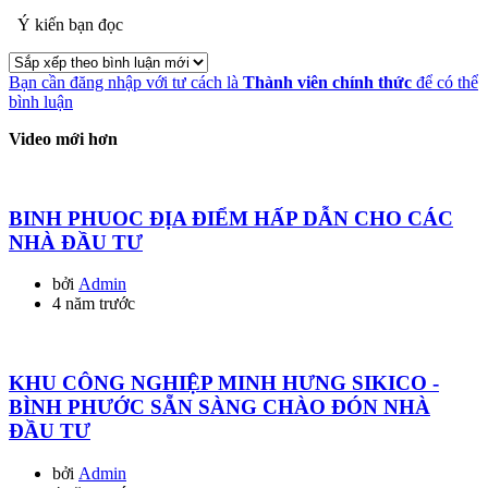
Ý kiến bạn đọc
Bạn cần đăng nhập với tư cách là
Thành viên chính thức
để có thể
bình luận
Video mới hơn
BINH PHUOC ĐỊA ĐIỂM HẤP DẪN CHO CÁC
NHÀ ĐẦU TƯ
bởi
Admin
4 năm trước
KHU CÔNG NGHIỆP MINH HƯNG SIKICO -
BÌNH PHƯỚC SẴN SÀNG CHÀO ĐÓN NHÀ
ĐẦU TƯ
bởi
Admin