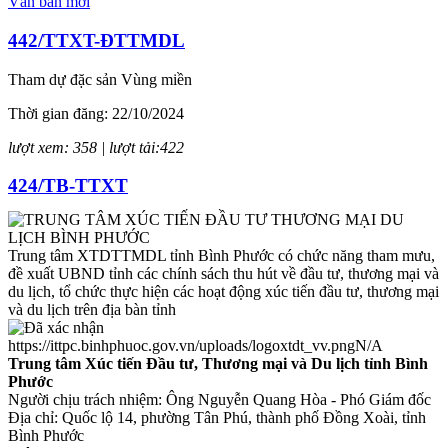
Văn bản mới
442/TTXT-ĐTTMDL
Tham dự đặc sản Vùng miền
Thời gian đăng: 22/10/2024
lượt xem: 358 | lượt tải:422
424/TB-TTXT
Thông báo về việc trang trí gian hàng Triển lãm Vietnam FoodExpo
2024
Trung tâm XTDTTMDL tỉnh Bình Phước có chức năng tham mưu,
đề xuất UBND tỉnh các chính sách thu hút về đầu tư, thương mại và
Thời gian đăng: 10/10/2024
du lịch, tổ chức thực hiện các hoạt động xúc tiến đầu tư, thương mại
và du lịch trên địa bàn tỉnh
lượt xem: 296 | lượt tải:131
https://ittpc.binhphuoc.gov.vn/uploads/logoxtdt_vv.png
N/A
423/TB-TTXT
Trung tâm Xúc tiến Đầu tư, Thương mại và Du lịch tỉnh Bình
Phước
Thông báo về việc cung cấp báo giá thuê xe
Người chịu trách nhiệm: Ông Nguyễn Quang Hòa - Phó Giám đốc
Địa chỉ: Quốc lộ 14, phường Tân Phú, thành phố Đồng Xoài, tỉnh
Thời gian đăng: 10/10/2024
Bình Phước