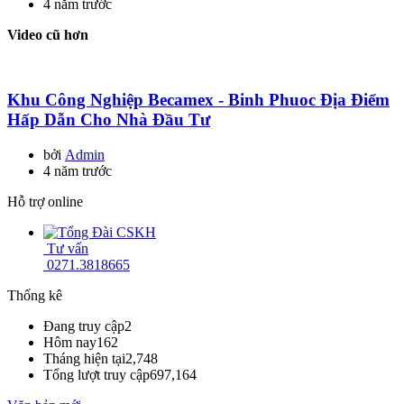
4 năm trước
Video cũ hơn
Khu Công Nghiệp Becamex - Binh Phuoc Địa Điểm
Hấp Dẫn Cho Nhà Đầu Tư
bởi
Admin
4 năm trước
Hỗ trợ online
Tư vấn
0271.3818665
Thống kê
Đang truy cập
2
Hôm nay
162
Tháng hiện tại
2,748
Tổng lượt truy cập
697,164