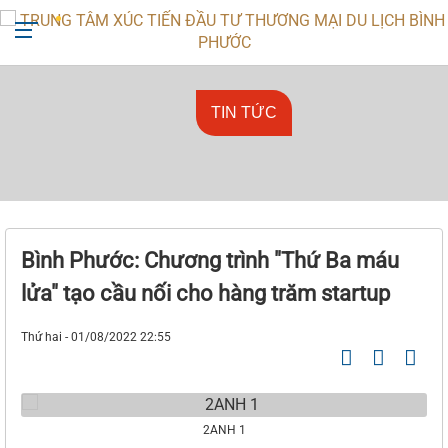
+842713818666
ttxtdttmdl@binhphuoc.gov.vn
TIN TỨC
Bình Phước: Chương trình "Thứ Ba máu
lửa" tạo cầu nối cho hàng trăm startup
Thứ hai - 01/08/2022 22:55
2ANH 1