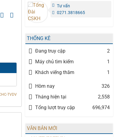
Tư vấn
0271.3818665
THỐNG KÊ
Đang truy cập
2
Máy chủ tìm kiếm
1
Khách viếng thăm
1
Hôm nay
326
CHC-TVDV
Tháng hiện tại
2,558
Tổng lượt truy cập
696,974
VĂN BẢN MỚI