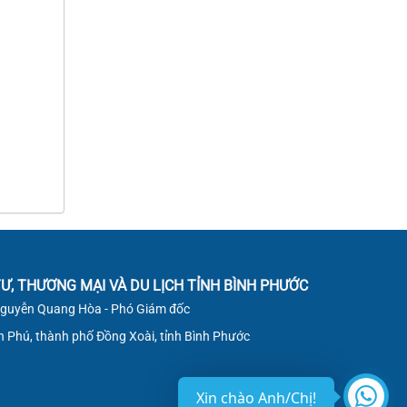
Thời gian đăng: 10/10/2024
lượt xem: 281 | lượt tải:242
402/Ttr-TTXT
Tờ trình và Phúc đáp gửi Sở thông
tin về Nâng cấp phòng họp trực
tuyến
Thời gian đăng: 10/10/2024
lượt xem: 320 | lượt tải:243
Ư, THƯƠNG MẠI VÀ DU LỊCH TỈNH BÌNH PHƯỚC
Nguyễn Quang Hòa - Phó Giám đốc
ân Phú, thành phố Đồng Xoài, tỉnh Bình Phước
Xin chào Anh/Chị!