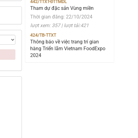
442/TTXT-ĐTTMDL
Tham dự đặc sản Vùng miền
Thời gian đăng: 22/10/2024
lượt xem: 357 | lượt tải:421
424/TB-TTXT
Thông báo về việc trang trí gian
hàng Triển lãm Vietnam FoodExpo
2024
Thời gian đăng: 10/10/2024
lượt xem: 296 | lượt tải:131
423/TB-TTXT
Thông báo về việc cung cấp báo giá
thuê xe
Thời gian đăng: 10/10/2024
lượt xem: 286 | lượt tải:138
410/TTXT-ĐTTMDL
Mời tham dự triển lãm Quốc tế Công
nghiệp thực phẩm năm 2024