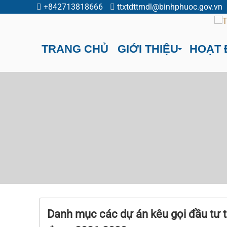
+842713818666
ttxtdttmdl@binhphuoc.gov.vn
TRANG CHỦ
GIỚI THIỆU
HOẠT 
Danh mục các dự án kêu gọi đầu tư t