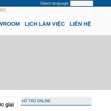
Select language:
WROOM
LỊCH LÀM VIỆC
LIÊN HỆ
HỖ TRỢ ONLINE
c giai