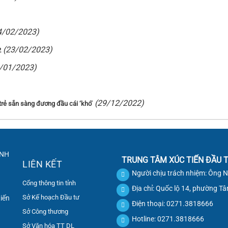
4/02/2023)
(23/02/2023)
2
/01/2023)
(29/12/2022)
 trẻ sẵn sàng đương đầu cái ‘khó’
TRUNG TÂM XÚC TIẾN ĐẦU T
LIÊN KẾT
Người chịu trách nhiệm: Ông 
Cổng thông tin tỉnh
Địa chỉ: Quốc lộ 14, phường T
Sở Kế hoạch Đầu tư
tiến
Điện thoại: 0271.3818666
Sở Công thương
Hotline: 0271.3818666
Sở Văn hóa TT DL