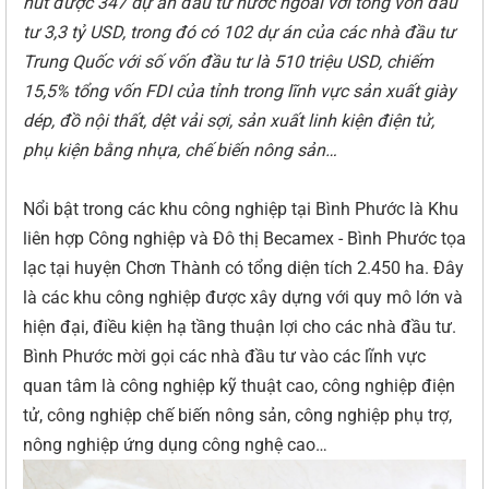
hút được
347
dự án đầu tư nước ngoài với tổng vốn đầu
tư
3,3 tỷ
USD
, trong đó có
102
dự án của các nhà đầu tư
Trung
Quốc
với số vốn đầu tư là
510
triệu USD
,
chiếm
15,5% tổng vốn FDI của tỉnh trong
lĩnh vực sản xuất giày
dép, đồ nội thất, dệt vải sợi, sản xuất linh kiện điện tử,
phụ kiện bằng nhựa, chế biến nông sản
…
Nổi bật trong các khu công nghiệp tại Bình Phước là Khu
liên hợp Công nghiệp và Đô thị Becamex - Bình Phước tọa
lạc tại huyện Chơn Thành có tổng diện tích 2.450 ha. Đây
là các khu công nghiệp được xây dựng với quy mô lớn và
hiện đại, điều kiện hạ tầng thuận lợi cho các nhà đầu tư.
Bình Phước mời gọi các nhà đầu tư vào các lĩnh vực
quan tâm là công nghiệp kỹ thuật cao, công nghiệp điện
tử, công nghiệp chế biến nông sản, công nghiệp phụ trợ,
nông nghiệp ứng dụng công nghệ cao…