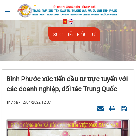
+842713818666
ttxtdttmdl@binhphuoc.gov.vn
XÚC TIẾN ĐẦU TƯ
Bình Phước xúc tiến đầu tư trực tuyến với
các doanh nghiệp, đối tác Trung Quốc
Thứ ba - 12/04/2022 12:37