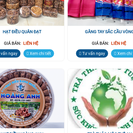
HẠT ĐIỀU QUÂN ĐẠT
GĂNG TAY SẮC CẦU VÒN
GIÁ BÁN:
LIÊN HỆ
GIÁ BÁN:
LIÊN HỆ
 vấn ngay
Xem chi tiết
Tư vấn ngay
Xem chi 