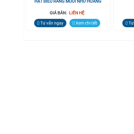
HẠT ĐIỀU RANG MUỐI NHƯ HOÀNG
GIÁ BÁN:
LIÊN HỆ
Tư vấn ngay
Xem chi tiết
Tư