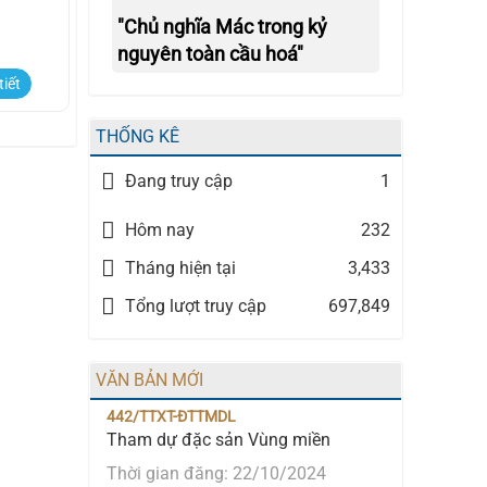
"Chủ nghĩa Mác trong kỷ
nguyên toàn cầu hoá"
tiết
THỐNG KÊ
Đang truy cập
1
Hôm nay
232
Tháng hiện tại
3,433
Tổng lượt truy cập
697,849
VĂN BẢN MỚI
442/TTXT-ĐTTMDL
Tham dự đặc sản Vùng miền
Thời gian đăng: 22/10/2024