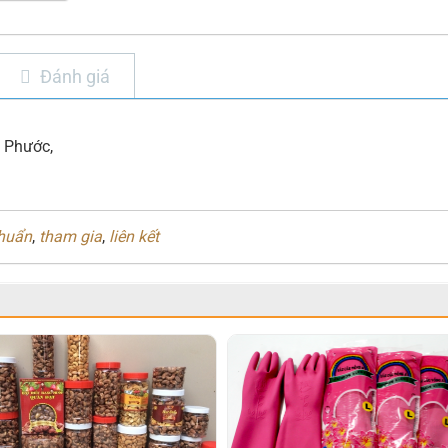
Đánh giá
h Phước,
chuẩn
,
tham gia
,
liên kết