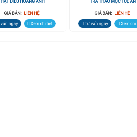
HẠT ĐIỀU HOÀNG ANH
TRÀ THẢO MỘC TUỆ AN
GIÁ BÁN:
LIÊN HỆ
GIÁ BÁN:
LIÊN HỆ
 vấn ngay
Xem chi tiết
Tư vấn ngay
Xem chi 