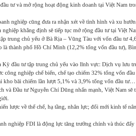
 đầu tư và mở rộng hoạt động kinh doanh tại Việt Nam tro
doanh nghiệp cũng đưa ra nhận xét về tình hình và xu hướ
 nghiệp khẳng định sẽ tiếp tục mở rộng đầu tư tại Việt N
tập trung chủ yếu ở Bà Rịa – Vũng Tàu với vốn đầu tư 4,
o là thành phố Hồ Chí Minh (12,2% tổng vốn đầu tư), Bì
 Kỳ đầu tư tập trung chủ yếu vào lĩnh vực: Dịch vụ lưu tr
c công nghiệp chế biến, chế tạo chiếm 32% tổng vốn đầu 
 tải kho bãi chiếm lần lượt 5,1% và 3,9% tổng vốn đầu tư…
ạch và Đầu tư Nguyễn Chí Dũng nhấn mạnh, Việt Nam sẽ t
giới.
ến lược về thể chế, hạ tầng, nhân lực; đổi mới kinh tế nâ
nh nghiệp FDI là động lực tăng trưởng chính và thúc đẩy 