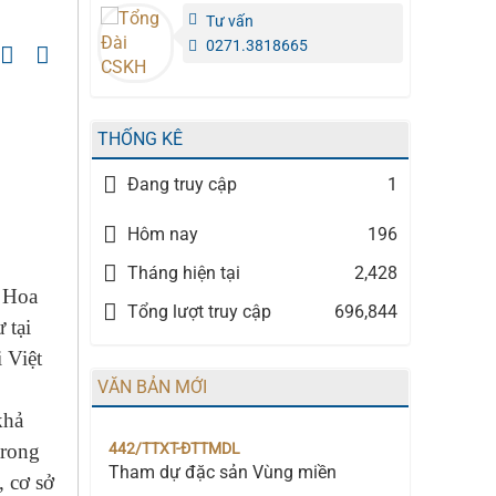
Tư vấn
0271.3818665
THỐNG KÊ
Đang truy cập
1
Hôm nay
196
Tháng hiện tại
2,428
 Hoa
Tổng lượt truy cập
696,844
 tại
 Việt
VĂN BẢN MỚI
khả
442/TTXT-ĐTTMDL
trong
Tham dự đặc sản Vùng miền
, cơ sở
Thời gian đăng: 22/10/2024