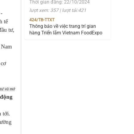
lượt xem: 357 | lượt tải:421
-
424/TB-TTXT
Thông báo về việc trang trí gian
h tế
hàng Triển lãm Vietnam FoodExpo
ầu tư,
2024
Thời gian đăng: 10/10/2024
t Nam
lượt xem: 296 | lượt tải:131
423/TB-TTXT
 cơ
Thông báo về việc cung cấp báo giá
thuê xe
Thời gian đăng: 10/10/2024
lượt xem: 286 | lượt tải:138
 tư và mở
 động
410/TTXT-ĐTTMDL
Mời tham dự triển lãm Quốc tế Công
nghiệp thực phẩm năm 2024
 tới.
Thời gian đăng: 10/10/2024
rường
lượt xem: 281 | lượt tải:242