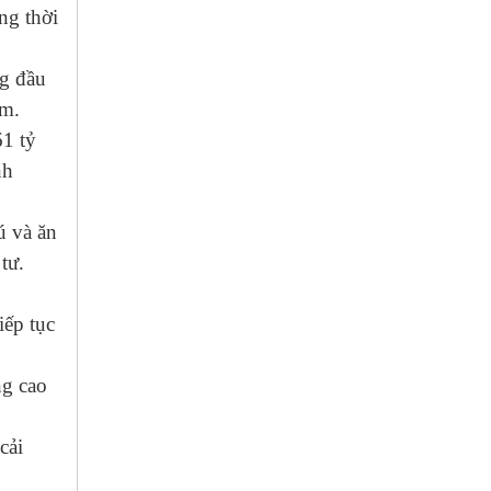
ng thời
402/Ttr-TTXT
Tờ trình và Phúc đáp gửi Sở thông
tin về Nâng cấp phòng họp trực
ng đầu
tuyến
am.
Thời gian đăng: 10/10/2024
61 tỷ
lượt xem: 320 | lượt tải:243
nh
442/TTXT-ĐTTMDL
Tham dự đặc sản Vùng miền
ú và ăn
Thời gian đăng: 22/10/2024
tư.
lượt xem: 357 | lượt tải:421
424/TB-TTXT
iếp tục
Thông báo về việc trang trí gian
hàng Triển lãm Vietnam FoodExpo
ng cao
2024
Thời gian đăng: 10/10/2024
cải
lượt xem: 296 | lượt tải:131
423/TB-TTXT