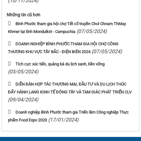
(10/11/2024)
Những tin cũ hơn
Bình Phước tham gia hội chợ Tết cổ truyền Chol Chnam ThMay
(07/05/2024)
Khmer tại tỉnh Mondulkiri - Campuchia
DOANH NGHIỆP BÌNH PHƯỚC THAM GIA HỘI CHỢ CÔNG
(07/05/2024)
THƯƠNG KHU VỰC TÂY BẮC - ĐIỆN BIÊN 2024
Tích cực xúc tiến, quảng bá du lịch xanh, bền vững
(03/05/2024)
DIỄN ĐÀN HỢP TÁC THƯƠNG MẠI, ĐẦU TƯ VÀ DU LỊCH THÚC
ĐẨY HÀNH LANG KINH TẾ ĐÔNG TÂY VÀ TAM GIÁC PHÁT TRIỂN CLV
(09/04/2024)
Doanh nghiệp Bình Phước tham gia Triển lãm Công nghiệp Thực
(17/01/2024)
phẩm Food Expo 2023